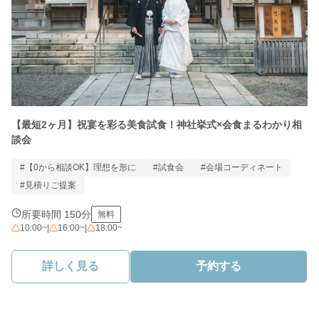
【最短2ヶ月】祝宴を彩る美食試食！神社挙式×会食まるわかり相
談会
#【0から相談OK】理想を形に
#試食会
#会場コーディネート
#見積りご提案
所要時間 150分
無料
10:00~
|
16:00~
|
18:00~
詳しく見る
予約する