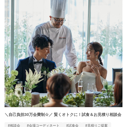
＼自己負担30万会費制☆／ 賢くオトクに！試食＆お見積り相談会
#相談会
#会場コーディネート
#試食会
#見積りご提案