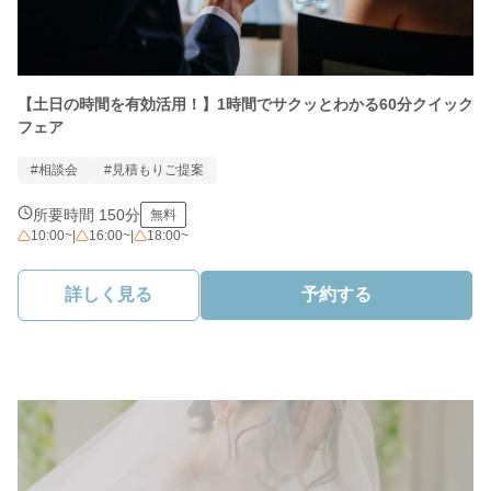
【土日の時間を有効活用！】1時間でサクッとわかる60分クイック
フェア
#相談会
#見積もりご提案
所要時間 150分
無料
10:00~
|
16:00~
|
18:00~
詳しく見る
予約する