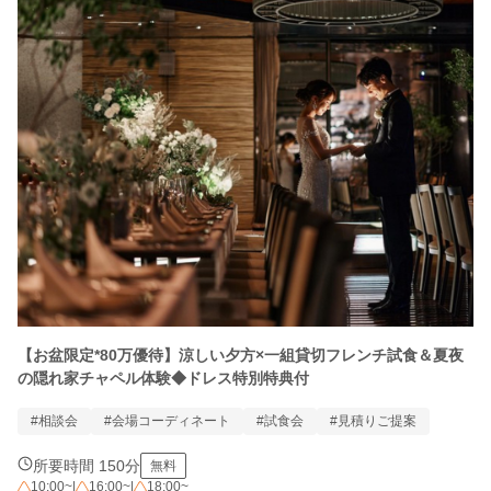
【お盆限定*80万優待】涼しい夕方×一組貸切フレンチ試食＆夏夜
の隠れ家チャペル体験◆ドレス特別特典付
#相談会
#会場コーディネート
#試食会
#見積りご提案
所要時間 150分
無料
10:00~
|
16:00~
|
18:00~