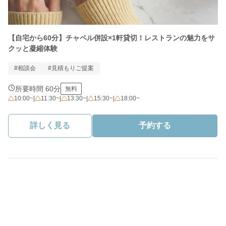
【自宅から60分】チャペル併設×1軒貸切！レストランの魅力をサ
クッと凝縮体験
#相談会
#見積もりご提案
所要時間 60分
無料
10:00~
|
11:30~
|
13:30~
|
15:30~
|
18:00~
詳しく見る
予約する