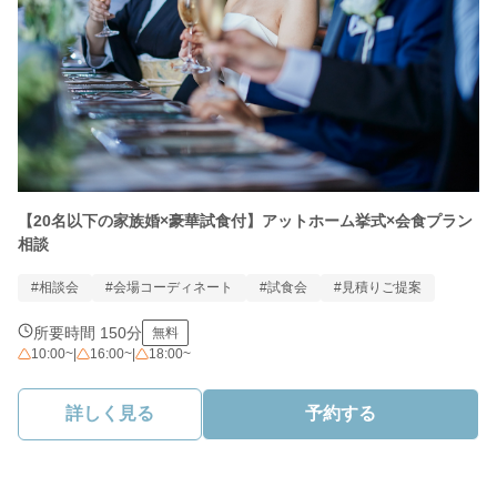
【20名以下の家族婚×豪華試食付】アットホーム挙式×会食プラン
相談
#相談会
#会場コーディネート
#試食会
#見積りご提案
所要時間 150分
無料
10:00~
|
16:00~
|
18:00~
詳しく見る
予約する