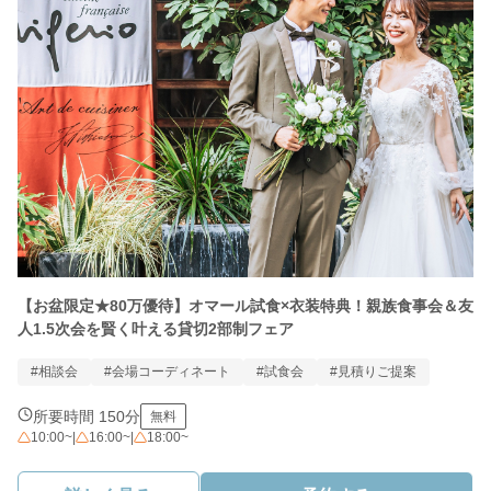
【お盆限定★80万優待】オマール試食×衣装特典！親族食事会＆友
人1.5次会を賢く叶える貸切2部制フェア
#相談会
#会場コーディネート
#試食会
#見積りご提案
所要時間 150分
無料
10:00~
|
16:00~
|
18:00~