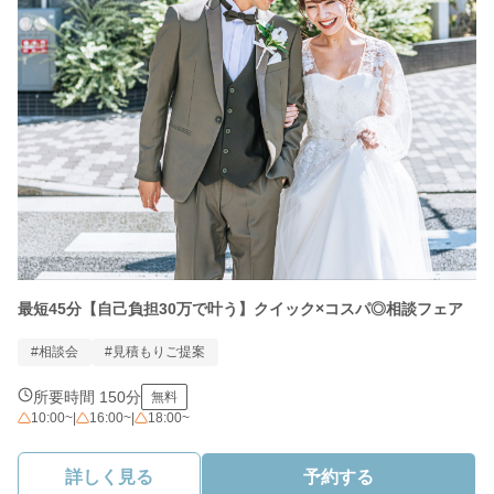
最短45分【自己負担30万で叶う】クイック×コスパ◎相談フェア
#相談会
#見積もりご提案
所要時間 150分
無料
10:00~
|
16:00~
|
18:00~
詳しく見る
予約する