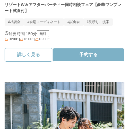
リゾートW＆アフターパーティー同時相談フェア【豪華ワンプレ
ート試食付】
#相談会
#会場コーディネート
#試食会
#見積りご提案
所要時間 150分
無料
10:00~
|
16:00~
|
18:00~
詳しく見る
予約する