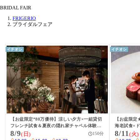
BRIDAL FAIR
FRIGERIO
ブライダルフェア
イチオシ
イチオシ
【お盆限定*80万優待】涼しい夕方×一組貸切
【お盆限定
フレンチ試食＆夏夜の隠れ家チャペル体験◆
海老試食×
8/9
8/11
ドレス特別特典付
(日)
(火)
150
分