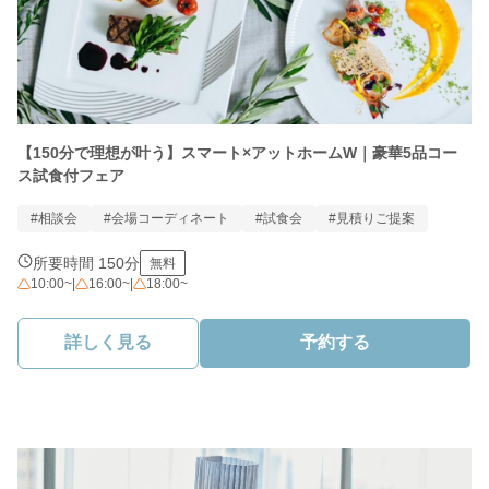
【150分で理想が叶う】スマート×アットホームW｜豪華5品コー
ス試食付フェア
#相談会
#会場コーディネート
#試食会
#見積りご提案
所要時間 150分
無料
10:00~
|
16:00~
|
18:00~
詳しく見る
予約する