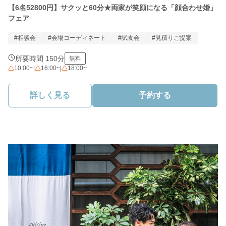
【6名52800円】サクッと60分★両家が笑顔になる「顔合わせ婚」
フェア
#相談会
#会場コーディネート
#試食会
#見積りご提案
所要時間 150分
無料
10:00~
|
16:00~
|
18:00~
詳しく見る
予約する