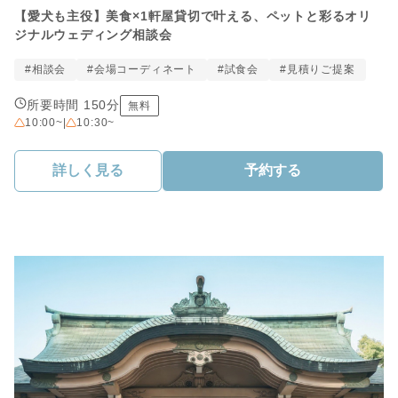
【愛犬も主役】美食×1軒屋貸切で叶える、ペットと彩るオリ
ジナルウェディング相談会
#相談会
#会場コーディネート
#試食会
#見積りご提案
所要時間 150分
無料
10:00~
|
10:30~
詳しく見る
予約する