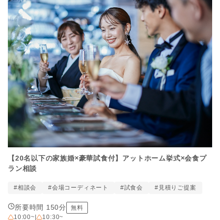
【20名以下の家族婚×豪華試食付】アットホーム挙式×会食プ
ラン相談
#相談会
#会場コーディネート
#試食会
#見積りご提案
所要時間 150分
無料
10:00~
|
10:30~