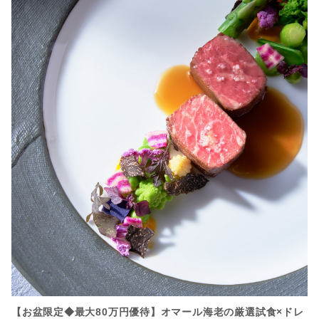
【お盆限定◆最大80万円優待】オマール海老の厳選試食×ドレ