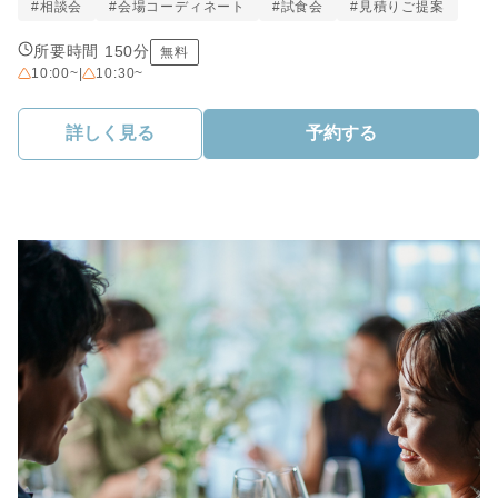
#相談会
#会場コーディネート
#試食会
#見積りご提案
所要時間 150分
無料
10:00~
|
10:30~
詳しく見る
予約する