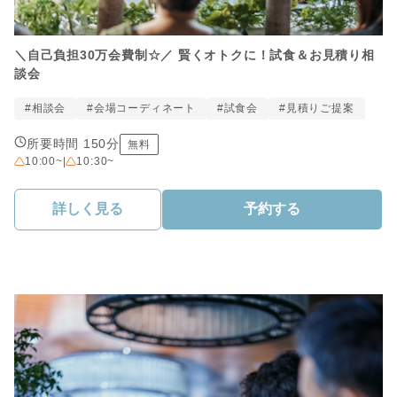
＼自己負担30万会費制☆／ 賢くオトクに！試食＆お見積り相
談会
#相談会
#会場コーディネート
#試食会
#見積りご提案
所要時間 150分
無料
10:00~
|
10:30~
詳しく見る
予約する