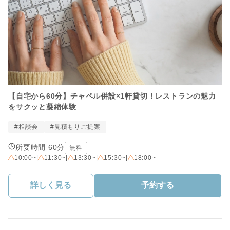
【自宅から60分】チャペル併設×1軒貸切！レストランの魅力
をサクッと凝縮体験
#相談会
#見積もりご提案
所要時間 60分
無料
10:00~
|
11:30~
|
13:30~
|
15:30~
|
18:00~
詳しく見る
予約する