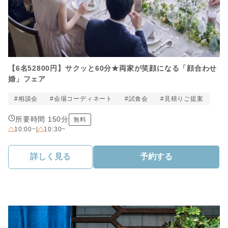
【6名52800円】サクッと60分★両家が笑顔になる「顔合わせ
婚」フェア
#相談会
#会場コーディネート
#試食会
#見積りご提案
所要時間 150分
無料
10:00~
|
10:30~
詳しく見る
予約する