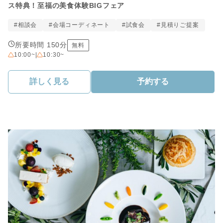
ス特典！至福の美食体験BIGフェア
#相談会
#会場コーディネート
#試食会
#見積りご提案
所要時間 150分
無料
10:00~
|
10:30~
詳しく見る
予約する