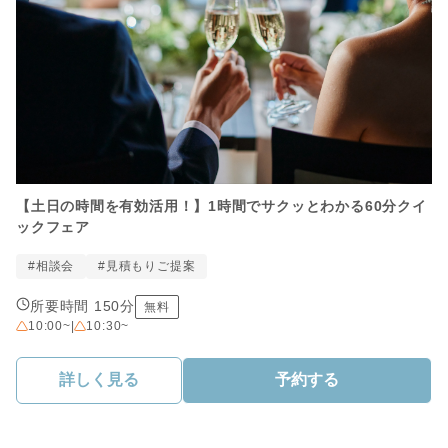
【土日の時間を有効活用！】1時間でサクッとわかる60分クイ
ックフェア
#相談会
#見積もりご提案
所要時間 150分
無料
10:00~
|
10:30~
詳しく見る
予約する