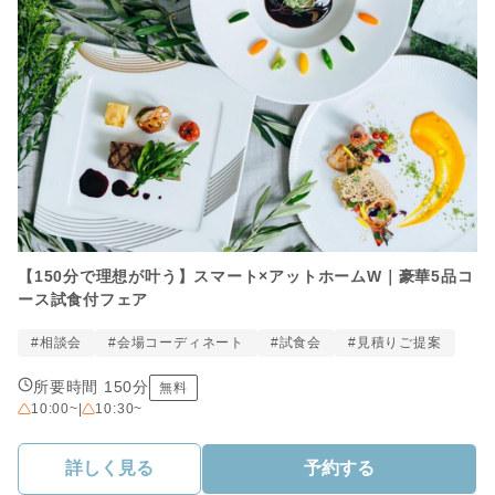
【150分で理想が叶う】スマート×アットホームW｜豪華5品コ
ース試食付フェア
#相談会
#会場コーディネート
#試食会
#見積りご提案
所要時間 150分
無料
10:00~
|
10:30~
詳しく見る
予約する