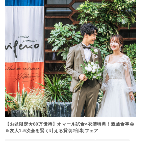
【お盆限定★80万優待】オマール試食×衣装特典！親族食事会
＆友人1.5次会を賢く叶える貸切2部制フェア