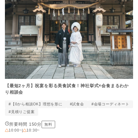
【最短2ヶ月】祝宴を彩る美食試食！神社挙式×会食まるわか
り相談会
#【0から相談OK】理想を形に
#試食会
#会場コーディネート
#見積りご提案
所要時間 150分
無料
10:00~
|
10:30~