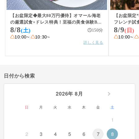
料金・プラン例
【お盆限定◆最大80万円優待】オマール海老
【お盆限定*
ウェディングレポート
の厳選試食×ドレス特典！至福の美食体験BIG
フレンチ試
8/8
8/9
フェア
ドレス特別
(土)
(日)
150
分
アクセス
10:00~
|
10:30~
10:00~
|
詳しく見る
日付から検索
2026年 8月
日
月
火
水
木
金
土
1
2
3
4
5
6
7
8