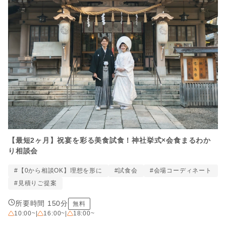
【最短2ヶ月】祝宴を彩る美食試食！神社挙式×会食まるわか
り相談会
#【0から相談OK】理想を形に
#試食会
#会場コーディネート
#見積りご提案
所要時間 150分
無料
10:00~
|
16:00~
|
18:00~