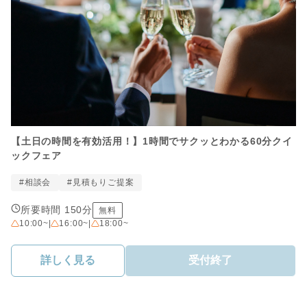
【土日の時間を有効活用！】1時間でサクッとわかる60分クイ
ックフェア
#相談会
#見積もりご提案
所要時間 150分
無料
10:00~
|
16:00~
|
18:00~
詳しく見る
受付終了