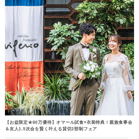
【お盆限定★80万優待】オマール試食×衣装特典！親族食事会
＆友人1.5次会を賢く叶える貸切2部制フェア