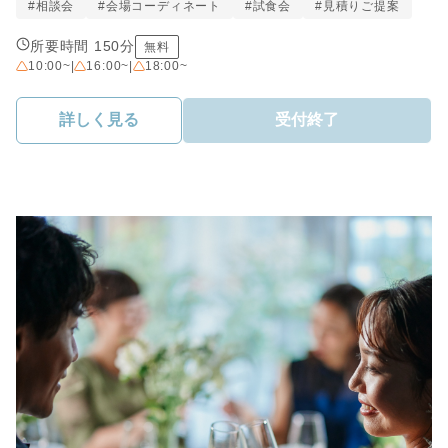
#相談会
#会場コーディネート
#試食会
#見積りご提案
所要時間 150分
無料
10:00~
|
16:00~
|
18:00~
詳しく見る
受付終了