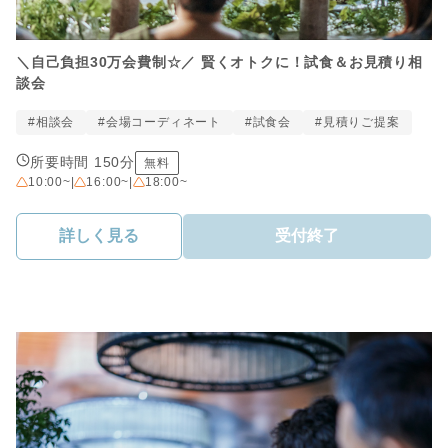
＼自己負担30万会費制☆／ 賢くオトクに！試食＆お見積り相
談会
#相談会
#会場コーディネート
#試食会
#見積りご提案
所要時間 150分
無料
10:00~
|
16:00~
|
18:00~
詳しく見る
受付終了