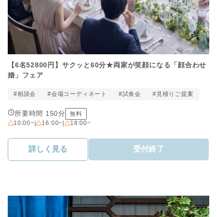
【6名52800円】サクッと60分★両家が笑顔になる「顔合わせ
婚」フェア
#相談会
#会場コーディネート
#試食会
#見積りご提案
所要時間 150分
無料
10:00~
|
16:00~
|
18:00~
詳しく見る
受付終了