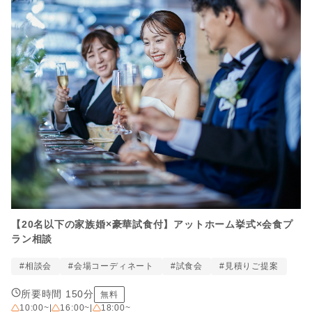
【20名以下の家族婚×豪華試食付】アットホーム挙式×会食プ
ラン相談
#相談会
#会場コーディネート
#試食会
#見積りご提案
所要時間 150分
無料
10:00~
|
16:00~
|
18:00~