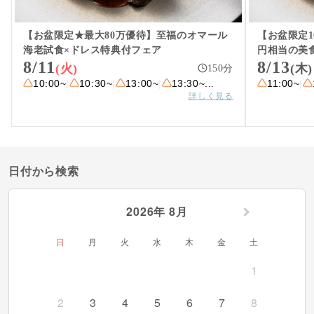
料金・プラン例
【お盆限定★最大80万優待】至福のオマール
【お盆限定1
ウェディングレポート
海老試食×ドレス特典付フェア
円相当の美
8/11
8/13
(火)
(木)
150
分
アクセス
10:00~
|
10:30~
|
13:00~
|
13:30~
...
11:00~
|
詳しく見る
日付から検索
2026年 8月
日
月
火
水
木
金
土
1
2
3
4
5
6
7
8