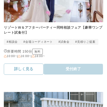
リゾートW＆アフターパーティー同時相談フェア【豪華ワンプ
レート試食付】
#相談会
#会場コーディネート
#試食会
#見積りご提案
所要時間 150分
無料
10:00~
|
16:00~
|
18:00~
詳しく見る
受付終了