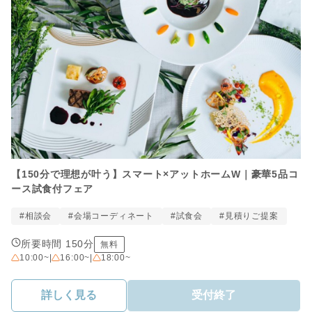
【150分で理想が叶う】スマート×アットホームW｜豪華5品コ
ース試食付フェア
#相談会
#会場コーディネート
#試食会
#見積りご提案
所要時間 150分
無料
10:00~
|
16:00~
|
18:00~
詳しく見る
受付終了