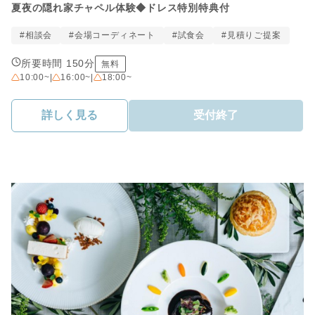
夏夜の隠れ家チャペル体験◆ドレス特別特典付
#相談会
#会場コーディネート
#試食会
#見積りご提案
所要時間 150分
無料
10:00~
|
16:00~
|
18:00~
詳しく見る
受付終了