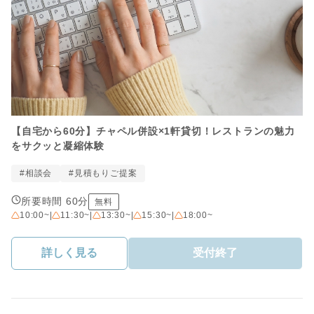
【自宅から60分】チャペル併設×1軒貸切！レストランの魅力
をサクッと凝縮体験
#相談会
#見積もりご提案
所要時間 60分
無料
10:00~
|
11:30~
|
13:30~
|
15:30~
|
18:00~
詳しく見る
受付終了