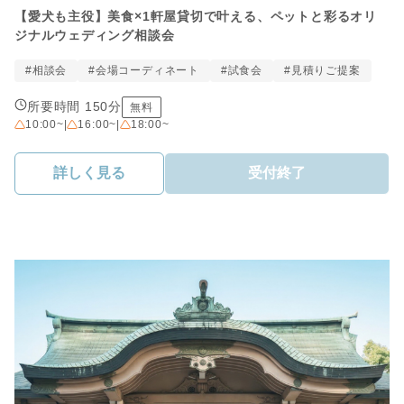
【愛犬も主役】美食×1軒屋貸切で叶える、ペットと彩るオリ
ジナルウェディング相談会
#相談会
#会場コーディネート
#試食会
#見積りご提案
所要時間 150分
無料
10:00~
|
16:00~
|
18:00~
詳しく見る
受付終了