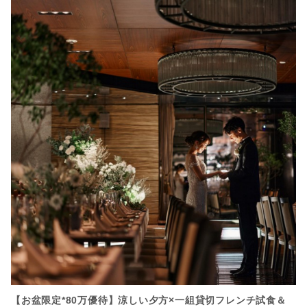
【お盆限定*80万優待】涼しい夕方×一組貸切フレンチ試食＆