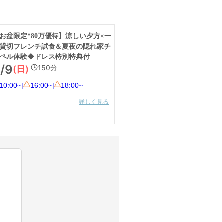
お盆限定*80万優待】涼しい夕方×一
貸切フレンチ試食＆夏夜の隠れ家チ
ペル体験◆ドレス特別特典付
/9
150
分
(日)
10:00~
|
16:00~
|
18:00~
詳しく見る