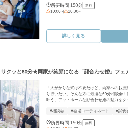
　美食でもてなす家族会食を体験

まずはリラックスして、会場の雰囲気を体感
所要時間 150分
無料
＊独立型チャペルで見学

10:00~
|
10:30~
　家族の絆が深まる感動の挙式

＊少人数専用プラン提示

　予算も安心の家族婚限定価格

「何から始めたら？」という方も大歓迎。

詳しく見る
今すぐ空き状況をチェック！
0円】サクッと60分★両家が笑顔になる「顔合わせ婚」フェ
「大がかりな式は不要だけど、両家へのお披
り行いたい」そんな方に最適な60分相談会
叶う、アットホームな顔合わせ婚の魅力をタイ
#相談会
#会場コーディネート
#試食
【フリジェリオのこだわり】

美食のおもてなし：特選食材の試食＆シェフ相
所要時間 150分
無料
フォト婚：写真に残すことには興味がある、と