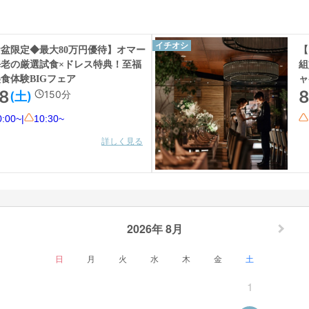
イチオシ
盆限定◆最大80万円優待】オマー
【
海老の厳選試食×ドレス特典！至福
組
食体験BIGフェア
ャ
/8
8
150
分
(土)
0:00~
|
10:30~
詳しく見る
2026年 8月
日
月
火
水
木
金
土
1