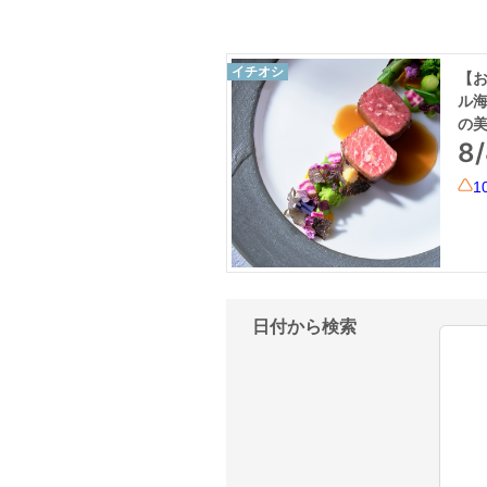
イチオシ
【お
ル
の美
8
1
日付から検索