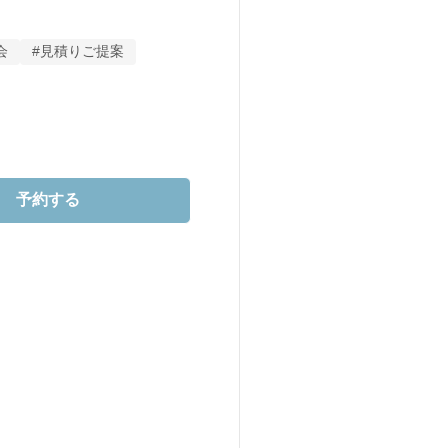
お気に入りをお選びいただけま
会
#見積りご提案
で【最大80万円】の特別優待を
美しい光が差し込むチャペル
予約する
めです。

待ちしております。
賢く抑えたい」
