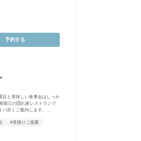
しにいらしてください。
予約する
ア
露目と美味しい食事会はしっか
！南堀江の隠れ家レストランで
パ良くご案内します。

会
#見積りご提案
談会

いう方へご紹介も。
