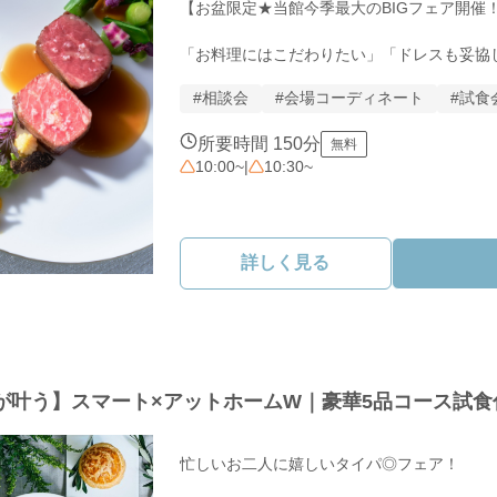
【お盆限定★当館今季最大のBIGフェア開催！
「お料理にはこだわりたい」「ドレスも妥協
へ。

#相談会
#会場コーディネート
#試食
南堀江の隠れ家レストラン「フリジェリオ」
所要時間 150分
無料
に手に入る特別なフェアをご案内します。

10:00~
|
10:30~
☆フェアの注目ポイント 

① フリジェリオ至福の美食試食シェフ厳選
詳しく見る
ュー。

　高級食材「オマール海老」を使ったメインデ
　レストランならではのハイクオリティな味と
想が叶う】スマート×アットホームW｜豪華5品コース試
② 運命の1着がおトクにフリジェリオが提携
ス・カラードレスが

忙しいお二人に嬉しいタイパ◎フェア！
