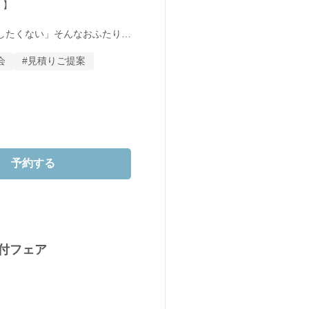
】

したくない」そんなおふたり
会
#見積りご提案
から、豪華な特典と美食が一度
の旬の食材を使用した特別メニ
予約する
ィッシュを、

演出でご堪能いただけます。

食付フェア
する憧れのウェディングドレ