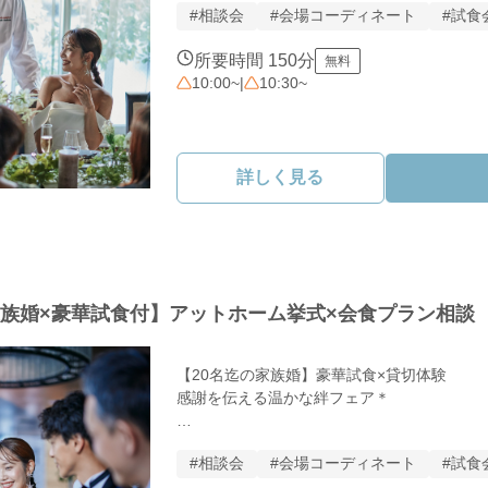
#相談会
#会場コーディネート
#試食
そんなお二人のための特別なフェアを開催しま
所要時間 150分
無料
◆本フェアのポイント

10:00~
|
10:30~
予算の不安を解消！

会費制 or ご祝儀制？ゲストに合わせた最適
自己負担30万円以内で叶える秘訣を公開します
詳しく見る
「料理と会話」が主役

過度な演出は不要。アットホームな会場だから
最高のおもてなしを形にします。

絶品試食＆リアル見積もり

シェフ自慢の味を確かめながら、現実的な費用
家族婚×豪華試食付】アットホーム挙式×会食プラン相談
妥協しない式作りのコツを伝授！ 

【20名迄の家族婚】豪華試食×貸切体験

◆こんなお二人におすすめ

感謝を伝える温かな絆フェア＊

ゲストとの距離が近い、温かな式にしたい

美味しい料理でしっかりおもてなししたい

＼このフェアのポイント／

予算内で、中身の濃い結婚式を挙げたい

#相談会
#会場コーディネート
#試食
＊豪華試食を無料で堪能
