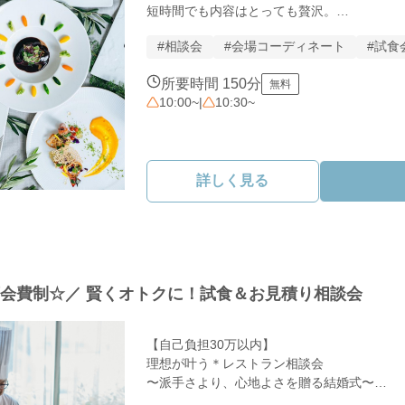
 【特別優待】に！豊富なラインナップから
短時間でも内容はとっても贅沢。

す。

【フェアのPOINT】

#相談会
#会場コーディネート
#試食
＊ 豪華5品を無料試食

　 お口に広がる幸せをゲスト目線で体験

③ 今だけのBIG成約特典フェア参加・ご成約
所要時間 150分
無料
＊ 150分のスマート案内

プレゼント！

10:00~
|
10:30~
　 デートの合間に効率よく理想をカタチに

＊ アットホームな提案

　賢く理想の結婚式を叶えるチャンスです。
　 専任プランナーがお二人に寄り添います

や、スタイリッシュな会場見学も

詳しく見る
「まずは美味しい試食から」でOK！

　同時にご案内いたします。

人気のフェアのため、お早めのご予約がおすす
スタッフ一同、おふたりのご来館を心よりお
万会費制☆／ 賢くオトクに！試食＆お見積り相談会
【自己負担30万以内】

理想が叶う＊レストラン相談会

〜派手さより、心地よさを贈る結婚式〜

「大切な人と近くで過ごしたい。でも、予算も