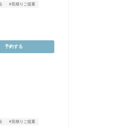
会
#見積りご提案
す＊

なスタイルをご提案。

。

予約する
こそできる、

感もしっかり相談。

会
#見積りご提案