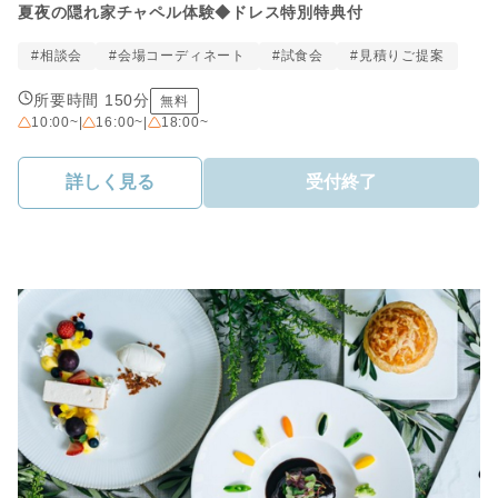
夏夜の隠れ家チャペル体験◆ドレス特別特典付
#相談会
#会場コーディネート
#試食会
#見積りご提案
所要時間 150分
無料
10:00~
|
16:00~
|
18:00~
詳しく見る
受付終了