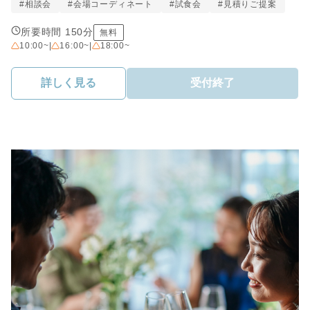
#相談会
#会場コーディネート
#試食会
#見積りご提案
所要時間 150分
無料
10:00~
|
16:00~
|
18:00~
詳しく見る
受付終了