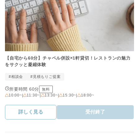
【自宅から60分】チャペル併設×1軒貸切！レストランの魅力
をサクッと凝縮体験
#相談会
#見積もりご提案
所要時間 60分
無料
10:00~
|
11:30~
|
13:30~
|
15:30~
|
18:00~
詳しく見る
受付終了