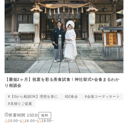
【最短2ヶ月】祝宴を彩る美食試食！神社挙式×会食まるわか
り相談会
#【0から相談OK】理想を形に
#試食会
#会場コーディネート
#見積りご提案
所要時間 150分
無料
10:00~
|
16:00~
|
18:00~