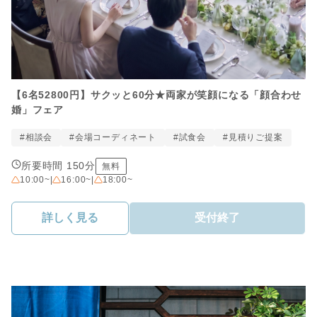
【6名52800円】サクッと60分★両家が笑顔になる「顔合わせ
婚」フェア
#相談会
#会場コーディネート
#試食会
#見積りご提案
所要時間 150分
無料
10:00~
|
16:00~
|
18:00~
詳しく見る
受付終了