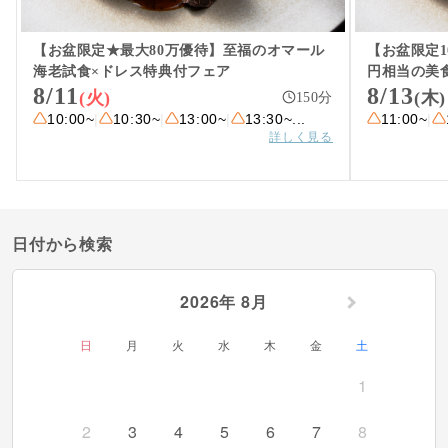
料金・プラン例
【お盆限定★最大80万優待】至福のオマール
【お盆限定1
ウェディングレポート
海老試食×ドレス特典付フェア
円相当の美
8/11
8/13
(火)
(木)
150
分
アクセス
10:00~
|
10:30~
|
13:00~
|
13:30~
...
11:00~
|
詳しく見る
日付から検索
2026年 8月
日
月
火
水
木
金
土
1
2
3
4
5
6
7
8