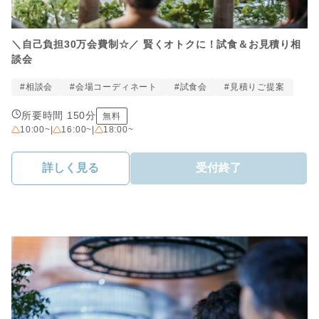
＼自己負担30万会費制☆／ 賢くオトクに！試食＆お見積り相
談会
#相談会
#会場コーディネート
#試食会
#見積りご提案
所要時間 150分
無料
10:00~
|
16:00~
|
18:00~
詳しく見る
受付終了