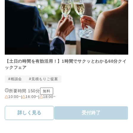
【土日の時間を有効活用！】1時間でサクッとわかる60分クイ
ックフェア
#相談会
#見積もりご提案
所要時間 150分
無料
10:00~
|
16:00~
|
18:00~
詳しく見る
受付終了