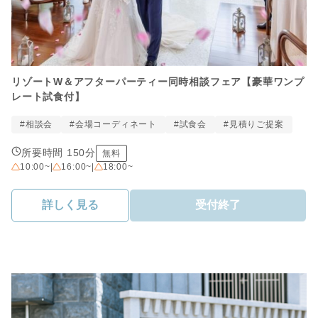
リゾートW＆アフターパーティー同時相談フェア【豪華ワンプ
レート試食付】
#相談会
#会場コーディネート
#試食会
#見積りご提案
所要時間 150分
無料
10:00~
|
16:00~
|
18:00~
詳しく見る
受付終了