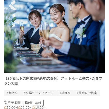
【20名以下の家族婚×豪華試食付】アットホーム挙式×会食プ
ラン相談
#相談会
#会場コーディネート
#試食会
#見積りご提案
所要時間 150分
無料
10:00~
|
16:00~
|
18:00~