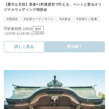
【愛犬も主役】美食×1軒屋貸切で叶える、ペットと彩るオリ
ジナルウェディング相談会
#相談会
#会場コーディネート
#試食会
#見積りご提案
所要時間 150分
無料
10:00~
|
16:00~
|
18:00~
詳しく見る
受付終了