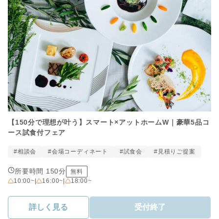
【150分で理想が叶う】スマート×アットホームW｜豪華5品コ
ース試食付フェア
#相談会
#会場コーディネート
#試食会
#見積りご提案
所要時間 150分
無料
10:00~
|
16:00~
|
18:00~
詳しく見る
受付終了