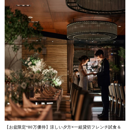
【お盆限定*80万優待】涼しい夕方×一組貸切フレンチ試食＆