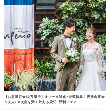
【お盆限定★80万優待】オマール試食×衣装特典！親族食事会
＆友人1.5次会を賢く叶える貸切2部制フェア