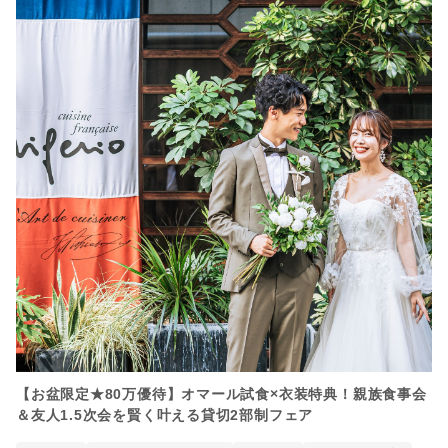
【お盆限定★80万優待】オマール試食×衣装特典！親族食事会
＆友人1.5次会を賢く叶える貸切2部制フェア