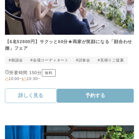
【6名52800円】サクッと60分★両家が笑顔になる「顔合わせ
婚」フェア
#相談会
#会場コーディネート
#試食会
#見積りご提案
所要時間 150分
無料
10:00~
|
10:30~
詳しく見る
予約する