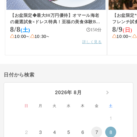
料金・プラン例
【お盆限定◆最大80万円優待】オマール海老
【お盆限定*
ウェディングレポート
の厳選試食×ドレス特典！至福の美食体験BIG
フレンチ試
8/8
8/9
フェア
ドレス特別
(土)
(日)
150
分
アクセス
10:00~
|
10:30~
10:00~
|
詳しく見る
日付から検索
2026年 8月
日
月
火
水
木
金
土
1
2
3
4
5
6
7
8