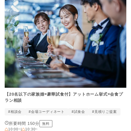
【20名以下の家族婚×豪華試食付】アットホーム挙式×会食プ
ラン相談
#相談会
#会場コーディネート
#試食会
#見積りご提案
所要時間 150分
無料
10:00~
|
10:30~