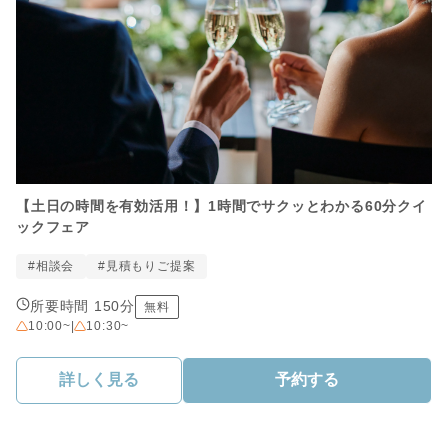
【土日の時間を有効活用！】1時間でサクッとわかる60分クイ
ックフェア
#相談会
#見積もりご提案
所要時間 150分
無料
10:00~
|
10:30~
詳しく見る
予約する