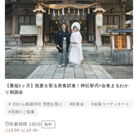
【最短2ヶ月】祝宴を彩る美食試食！神社挙式×会食まるわか
り相談会
#【0から相談OK】理想を形に
#試食会
#会場コーディネート
#見積りご提案
所要時間 150分
無料
10:00~
|
10:30~