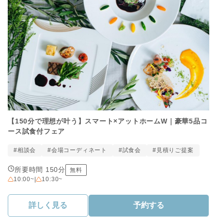
【150分で理想が叶う】スマート×アットホームW｜豪華5品コ
ース試食付フェア
#相談会
#会場コーディネート
#試食会
#見積りご提案
所要時間 150分
無料
10:00~
|
10:30~
詳しく見る
予約する