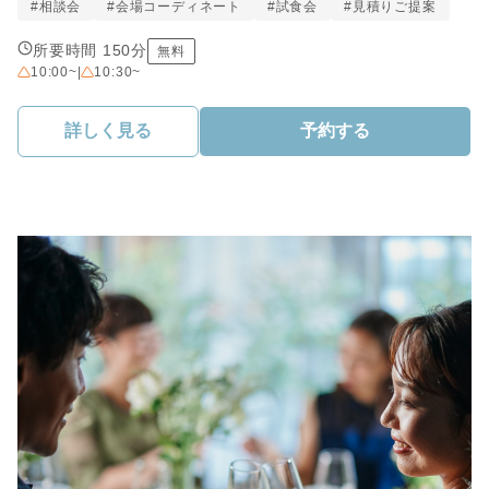
#相談会
#会場コーディネート
#試食会
#見積りご提案
所要時間 150分
無料
10:00~
|
10:30~
詳しく見る
予約する