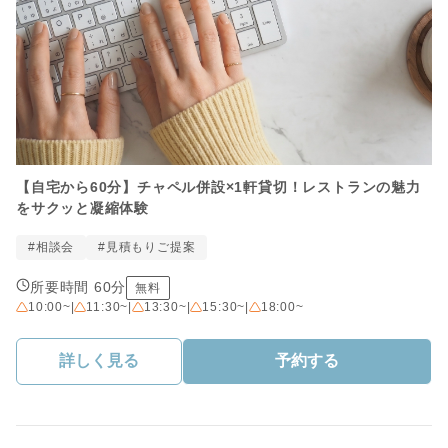
【自宅から60分】チャペル併設×1軒貸切！レストランの魅力
をサクッと凝縮体験
#相談会
#見積もりご提案
所要時間 60分
無料
10:00~
|
11:30~
|
13:30~
|
15:30~
|
18:00~
詳しく見る
予約する