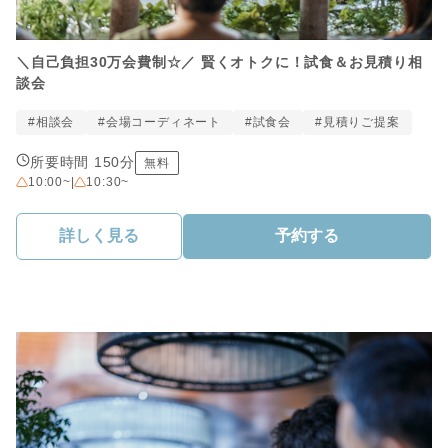
＼自己負担30万会費制☆／ 賢くオトクに！試食＆お見積り相
談会
#相談会
#会場コーディネート
#試食会
#見積りご提案
所要時間 150分
無料
10:00~
|
10:30~
詳しく見る
予約する