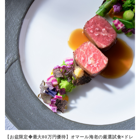
【お盆限定◆最大80万円優待】オマール海老の厳選試食×ドレ