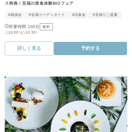
ス特典！至福の美食体験BIGフェア
#相談会
#会場コーディネート
#試食会
#見積りご提案
所要時間 150分
無料
10:00~
|
10:30~
詳しく見る
予約する