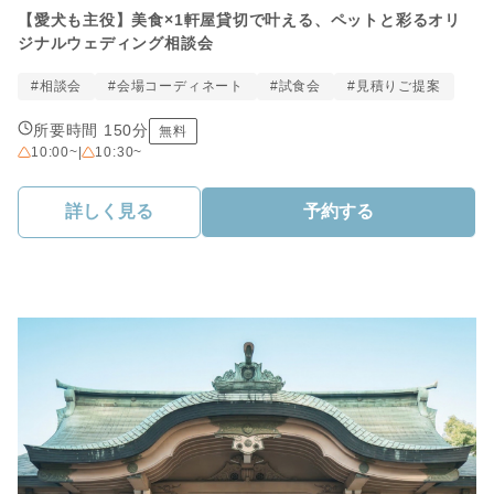
【愛犬も主役】美食×1軒屋貸切で叶える、ペットと彩るオリ
ジナルウェディング相談会
#相談会
#会場コーディネート
#試食会
#見積りご提案
所要時間 150分
無料
10:00~
|
10:30~
詳しく見る
予約する