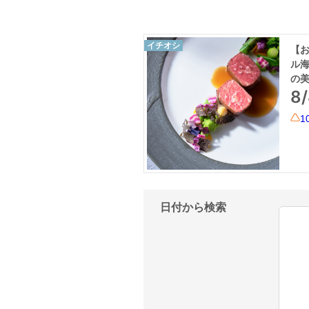
イチオシ
【お
ル
の美
8
1
日付から検索