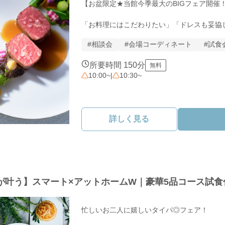
【お盆限定★当館今季最大のBIGフェア開催！
「お料理にはこだわりたい」「ドレスも妥協
へ。

#相談会
#会場コーディネート
#試食
南堀江の隠れ家レストラン「フリジェリオ」
所要時間 150分
無料
に手に入る特別なフェアをご案内します。

10:00~
|
10:30~
☆フェアの注目ポイント 

① フリジェリオ至福の美食試食シェフ厳選
詳しく見る
ュー。

　高級食材「オマール海老」を使ったメインデ
　レストランならではのハイクオリティな味と
想が叶う】スマート×アットホームW｜豪華5品コース試
② 運命の1着がおトクにフリジェリオが提携
ス・カラードレスが

忙しいお二人に嬉しいタイパ◎フェア！
