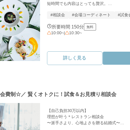
 【特別優待】に！豊富なラインナップから
短時間でも内容はとっても贅沢。

す。

【フェアのPOINT】

#相談会
#会場コーディネート
#試食
＊ 豪華5品を無料試食

　 お口に広がる幸せをゲスト目線で体験

③ 今だけのBIG成約特典フェア参加・ご成約
所要時間 150分
無料
＊ 150分のスマート案内

プレゼント！

10:00~
|
10:30~
　 デートの合間に効率よく理想をカタチに

＊ アットホームな提案

　賢く理想の結婚式を叶えるチャンスです。
　 専任プランナーがお二人に寄り添います

や、スタイリッシュな会場見学も

詳しく見る
「まずは美味しい試食から」でOK！

　同時にご案内いたします。

人気のフェアのため、お早めのご予約がおすす
スタッフ一同、おふたりのご来館を心よりお
万会費制☆／ 賢くオトクに！試食＆お見積り相談会
【自己負担30万以内】

理想が叶う＊レストラン相談会

〜派手さより、心地よさを贈る結婚式〜

「大切な人と近くで過ごしたい。でも、予算も