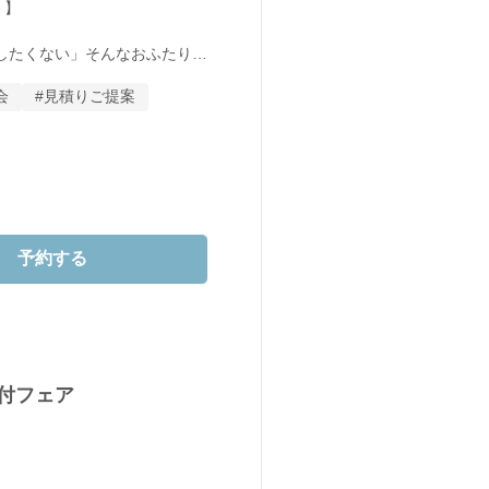
】

したくない」そんなおふたり
会
#見積りご提案
から、豪華な特典と美食が一度
の旬の食材を使用した特別メニ
予約する
ィッシュを、

演出でご堪能いただけます。

食付フェア
する憧れのウェディングドレ