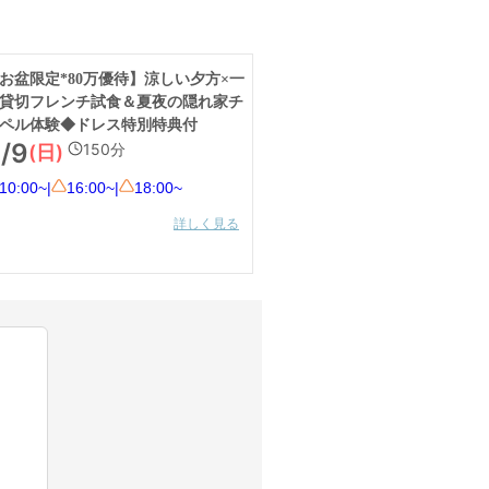
お盆限定*80万優待】涼しい夕方×一
貸切フレンチ試食＆夏夜の隠れ家チ
ペル体験◆ドレス特別特典付
/9
150
分
(日)
10:00~
|
16:00~
|
18:00~
詳しく見る