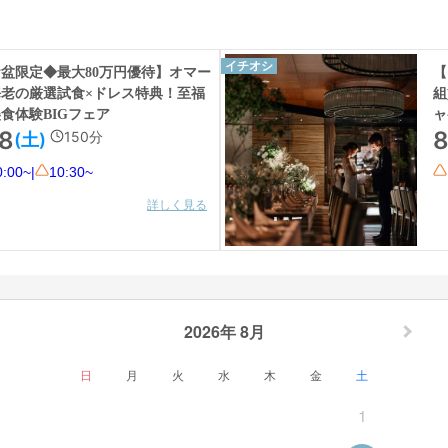
イチオシ
盆限定◆最大80万円優待】オマー
【
海老の厳選試食×ドレス特典！至福
組
食体験BIGフェア
ャ
/8
8
150
分
(土)
0:00~
|
10:30~
詳しく見る
2026年 8月
日
月
火
水
木
金
土
1