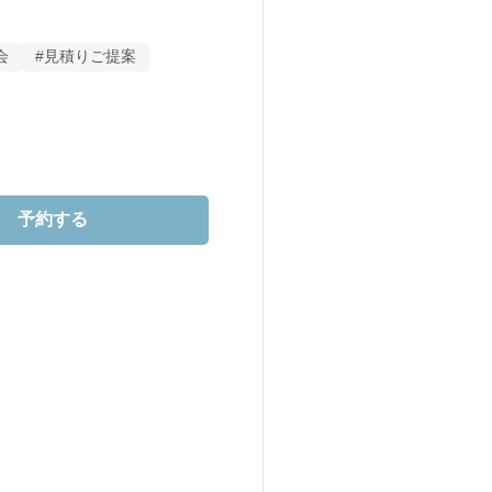
お気に入りをお選びいただけま
会
#見積りご提案
で【最大80万円】の特別優待を
美しい光が差し込むチャペル
予約する
めです。

待ちしております。
賢く抑えたい」
