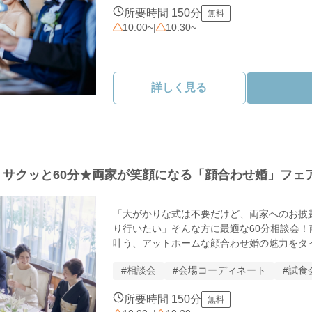
　美食でもてなす家族会食を体験

まずはリラックスして、会場の雰囲気を体感
所要時間 150分
無料
＊独立型チャペルで見学

10:00~
|
10:30~
　家族の絆が深まる感動の挙式

＊少人数専用プラン提示

　予算も安心の家族婚限定価格

「何から始めたら？」という方も大歓迎。

詳しく見る
今すぐ空き状況をチェック！
0円】サクッと60分★両家が笑顔になる「顔合わせ婚」フェ
「大がかりな式は不要だけど、両家へのお披
り行いたい」そんな方に最適な60分相談会
叶う、アットホームな顔合わせ婚の魅力をタイ
#相談会
#会場コーディネート
#試食
【フリジェリオのこだわり】

美食のおもてなし：特選食材の試食＆シェフ相
所要時間 150分
無料
フォト婚：写真に残すことには興味がある、と