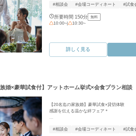
#相談会
#会場コーディネート
#試食
そんなお二人のための特別なフェアを開催しま
所要時間 150分
無料
◆本フェアのポイント

10:00~
|
10:30~
予算の不安を解消！

会費制 or ご祝儀制？ゲストに合わせた最適
自己負担30万円以内で叶える秘訣を公開します
詳しく見る
「料理と会話」が主役

過度な演出は不要。アットホームな会場だから
最高のおもてなしを形にします。

絶品試食＆リアル見積もり

シェフ自慢の味を確かめながら、現実的な費用
家族婚×豪華試食付】アットホーム挙式×会食プラン相談
妥協しない式作りのコツを伝授！ 

【20名迄の家族婚】豪華試食×貸切体験

◆こんなお二人におすすめ

感謝を伝える温かな絆フェア＊

ゲストとの距離が近い、温かな式にしたい

美味しい料理でしっかりおもてなししたい

＼このフェアのポイント／

予算内で、中身の濃い結婚式を挙げたい

#相談会
#会場コーディネート
#試食
＊豪華試食を無料で堪能
