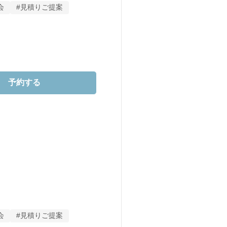
会
#見積りご提案
す＊

なスタイルをご提案。

。

予約する
こそできる、

感もしっかり相談。

会
#見積りご提案