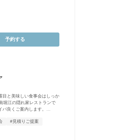
しにいらしてください。
予約する
ア
露目と美味しい食事会はしっか
！南堀江の隠れ家レストランで
パ良くご案内します。

会
#見積りご提案
談会

いう方へご紹介も。
