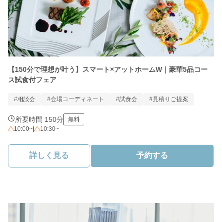
【150分で理想が叶う】スマート×アットホームW｜豪華5品コー
ス試食付フェア
#相談会
#会場コーディネート
#試食会
#見積りご提案
所要時間 150分
無料
10:00~
|
10:30~
詳しく見る
予約する