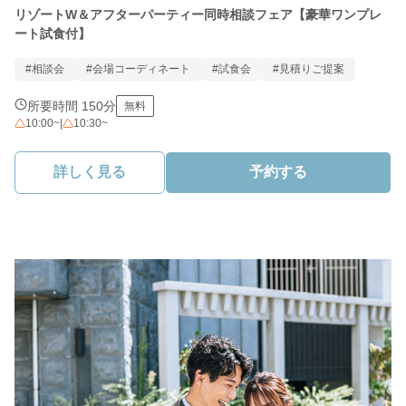
リゾートW＆アフターパーティー同時相談フェア【豪華ワンプレ
ート試食付】
#相談会
#会場コーディネート
#試食会
#見積りご提案
所要時間 150分
無料
10:00~
|
10:30~
詳しく見る
予約する