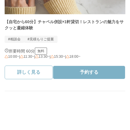
【自宅から60分】チャペル併設×1軒貸切！レストランの魅力をサ
クッと凝縮体験
#相談会
#見積もりご提案
所要時間 60分
無料
10:00~
|
11:30~
|
13:30~
|
15:30~
|
18:00~
詳しく見る
予約する