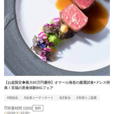
【お盆限定◆最大80万円優待】オマール海老の厳選試食×ドレス特
典！至福の美食体験BIGフェア
#相談会
#会場コーディネート
#試食会
#見積りご提案
所要時間 150分
無料
10:00~
|
10:30~