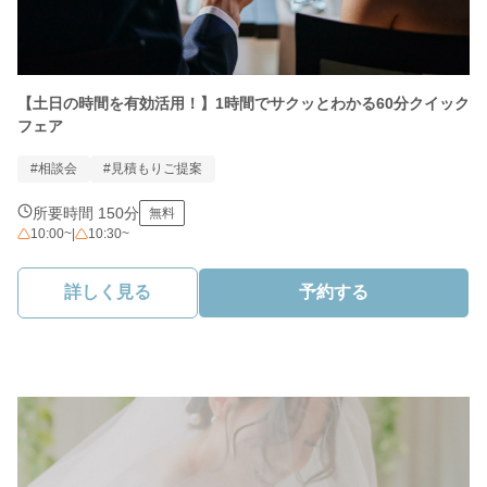
【土日の時間を有効活用！】1時間でサクッとわかる60分クイック
フェア
#相談会
#見積もりご提案
所要時間 150分
無料
10:00~
|
10:30~
詳しく見る
予約する