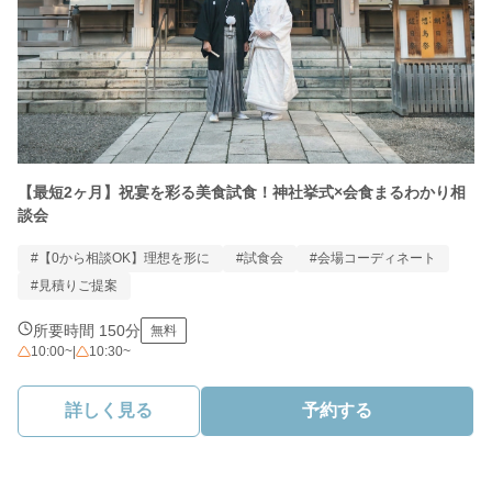
【最短2ヶ月】祝宴を彩る美食試食！神社挙式×会食まるわかり相
談会
#【0から相談OK】理想を形に
#試食会
#会場コーディネート
#見積りご提案
所要時間 150分
無料
10:00~
|
10:30~
詳しく見る
予約する