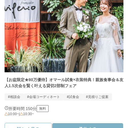
【お盆限定★80万優待】オマール試食×衣装特典！親族食事会＆友
人1.5次会を賢く叶える貸切2部制フェア
#相談会
#会場コーディネート
#試食会
#見積りご提案
所要時間 150分
無料
10:00~
|
10:30~