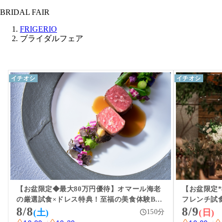
BRIDAL FAIR
FRIGERIO
ブライダルフェア
イチオシ
イチオシ
【お盆限定◆最大80万円優待】オマール海老
【お盆限定*
の厳選試食×ドレス特典！至福の美食体験BIG
フレンチ試
8/8
8/9
フェア
ドレス特別
(土)
(日)
150
分