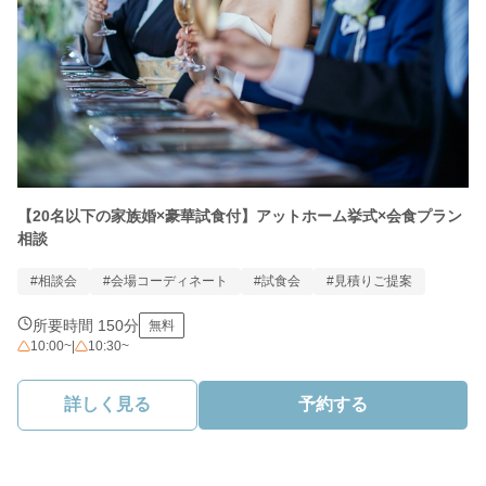
【20名以下の家族婚×豪華試食付】アットホーム挙式×会食プラン
相談
#相談会
#会場コーディネート
#試食会
#見積りご提案
所要時間 150分
無料
10:00~
|
10:30~
詳しく見る
予約する