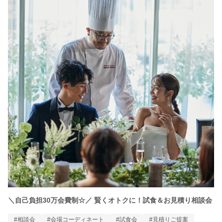
＼自己負担30万会費制☆／ 賢くオトクに！試食＆お見積り相談会
#相談会
#会場コーディネート
#試食会
#見積りご提案