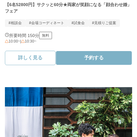
【6名52800円】サクッと60分★両家が笑顔になる「顔合わせ婚」
フェア
#相談会
#会場コーディネート
#試食会
#見積りご提案
所要時間 150分
無料
10:00~
|
10:30~
詳しく見る
予約する