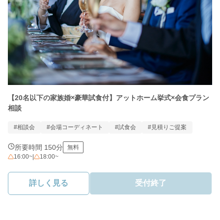
【20名以下の家族婚×豪華試食付】アットホーム挙式×会食プラン
相談
#相談会
#会場コーディネート
#試食会
#見積りご提案
所要時間 150分
無料
16:00~
|
18:00~
詳しく見る
受付終了