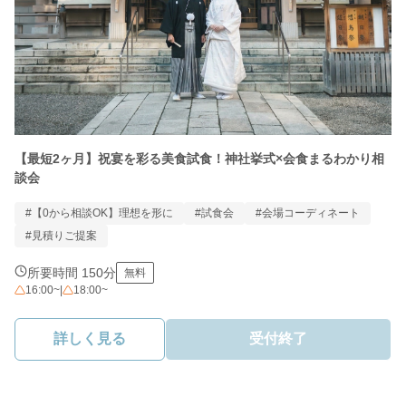
【最短2ヶ月】祝宴を彩る美食試食！神社挙式×会食まるわかり相
談会
#【0から相談OK】理想を形に
#試食会
#会場コーディネート
#見積りご提案
所要時間 150分
無料
16:00~
|
18:00~
詳しく見る
受付終了