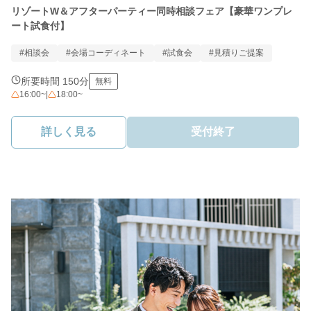
リゾートW＆アフターパーティー同時相談フェア【豪華ワンプレ
ート試食付】
#相談会
#会場コーディネート
#試食会
#見積りご提案
所要時間 150分
無料
16:00~
|
18:00~
詳しく見る
受付終了