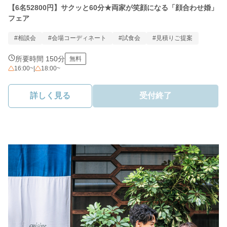
【6名52800円】サクッと60分★両家が笑顔になる「顔合わせ婚」
フェア
#相談会
#会場コーディネート
#試食会
#見積りご提案
所要時間 150分
無料
16:00~
|
18:00~
詳しく見る
受付終了