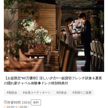
【お盆限定*80万優待】涼しい夕方×一組貸切フレンチ試食＆夏夜
の隠れ家チャペル体験◆ドレス特別特典付
#相談会
#会場コーディネート
#試食会
#見積りご提案
所要時間 150分
無料
16:00~
|
18:00~