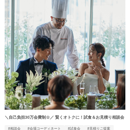
＼自己負担30万会費制☆／ 賢くオトクに！試食＆お見積り相談会
#相談会
#会場コーディネート
#試食会
#見積りご提案