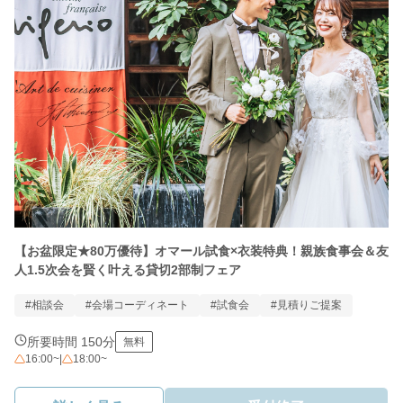
【お盆限定★80万優待】オマール試食×衣装特典！親族食事会＆友
人1.5次会を賢く叶える貸切2部制フェア
#相談会
#会場コーディネート
#試食会
#見積りご提案
所要時間 150分
無料
16:00~
|
18:00~