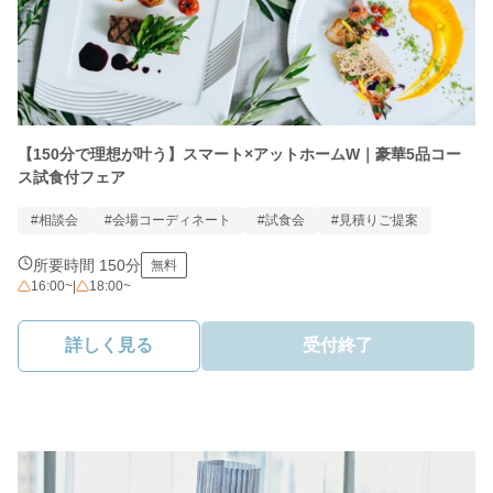
【150分で理想が叶う】スマート×アットホームW｜豪華5品コー
ス試食付フェア
#相談会
#会場コーディネート
#試食会
#見積りご提案
所要時間 150分
無料
16:00~
|
18:00~
詳しく見る
受付終了