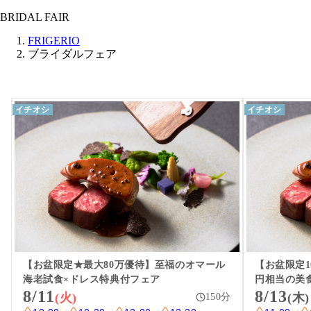
BRIDAL FAIR
FRIGERIO
ブライダルフェア
イチオシ
イチオシ
【お盆限定★最大80万優待】至福のオマール
【お盆限定1
海老試食×ドレス特典付フェア
円相当の美
8/11
8/13
(火)
(木)
150
分